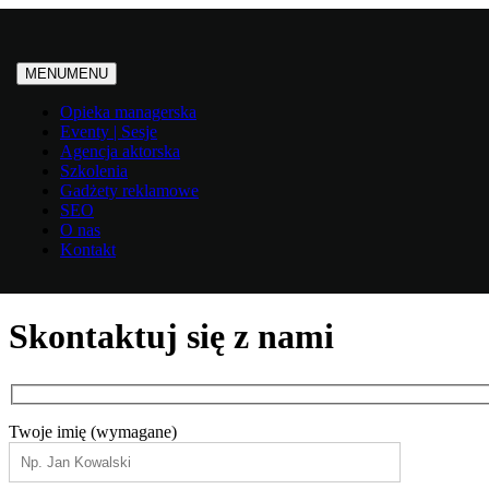
MENU
MENU
Opieka managerska
Eventy | Sesje
Agencja aktorska
Szkolenia
Gadżety reklamowe
SEO
O nas
Kontakt
Skontaktuj się
z nami
Twoje imię (wymagane)