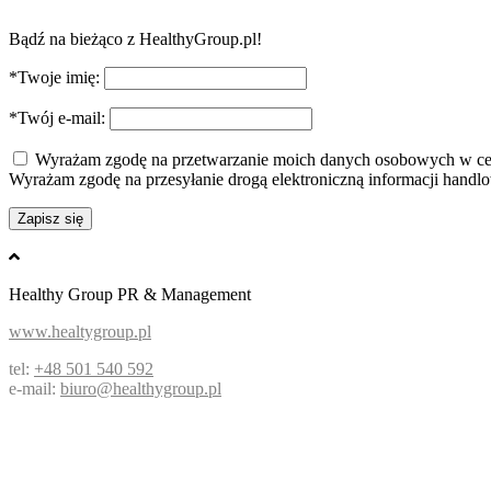
Bądź na bieżąco z HealthyGroup.pl!
*Twoje imię:
*Twój e-mail:
Wyrażam zgodę na przetwarzanie moich danych osobowych w celu 
Wyrażam zgodę na przesyłanie drogą elektroniczną informacji hand
Healthy Group PR & Management
www.healtygroup.pl
tel:
+48 501 540 592
e-mail:
biuro@healthygroup.pl
Opieka managerska
Sesje zdjęciowe, video