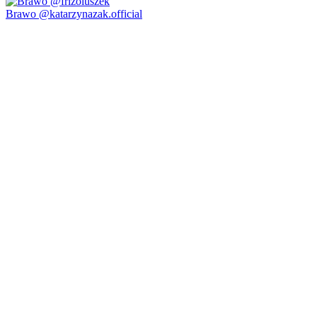
Brawo @katarzynazak.official