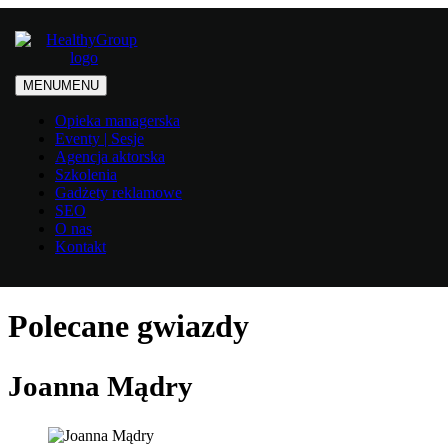
MENU
MENU
Opieka managerska
Eventy | Sesje
Agencja aktorska
Szkolenia
Gadżety reklamowe
SEO
O nas
Kontakt
Polecane gwiazdy
Joanna Mądry