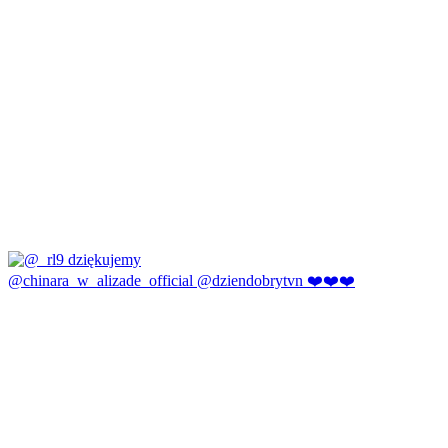
@chinara_w_alizade_official @dziendobrytvn ❤️❤️❤️