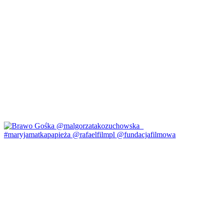
#maryjamatkapapieża @rafaelfilmpl @fundacjafilmowa