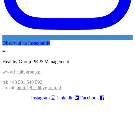
Obserwuj na Instagramie
Healthy Group PR & Management
www.healtygroup.pl
tel:
+48 501 540 592
e-mail:
biuro@healthygroup.pl
Instagram
Linkedin
Facebook
Opieka managerska
Sesje zdjęciowe, video
Eventy
Gadźety reklamowe
Kontakt