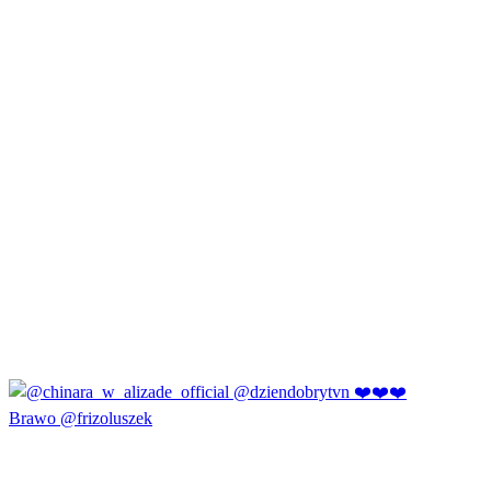
Brawo @frizoluszek