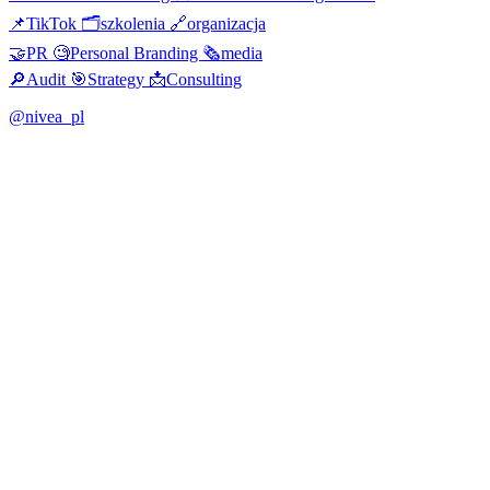
📌TikTok 🗂️szkolenia 🔗organizacja
🤝PR 🧐Personal Branding 🗞media
🔎Audit 🎯Strategy 📩Consulting
@nivea_pl